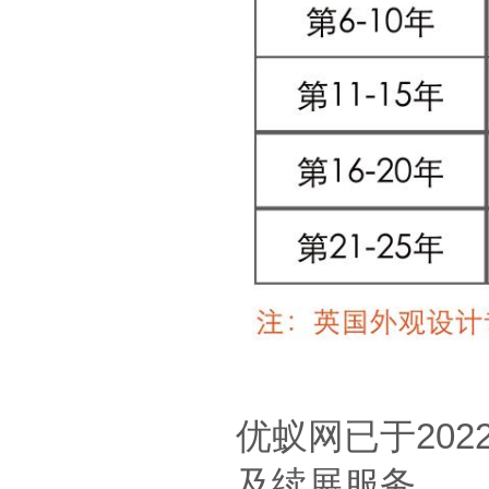
优蚁网已于20
及续展服务。